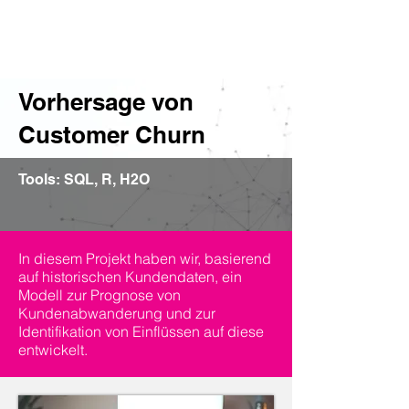
Vorhersage von
Customer Churn
Tools:
SQL, R, H2O
In diesem Projekt haben wir, basierend
auf historischen Kundendaten, ein
Modell zur Prognose von
Kundenabwanderung und zur
Identifikation von Einflüssen auf diese
entwickelt.