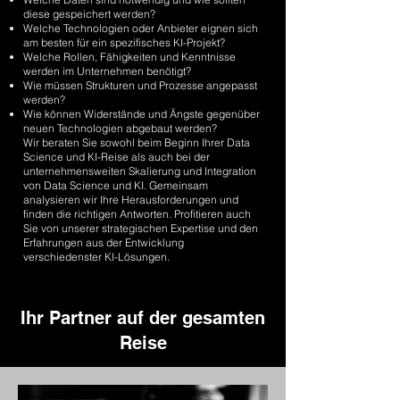
diese gespeichert werden?
Welche Technologien oder Anbieter eignen sich
am besten für ein spezifisches KI-Projekt?
Welche Rollen, Fähigkeiten und Kenntnisse
werden im Unternehmen benötigt?
Wie müssen Strukturen und Prozesse angepasst
werden?
Wie können Widerstände und Ängste gegenüber
neuen Technologien abgebaut werden?
Wir beraten Sie sowohl beim Beginn Ihrer Data
Science und KI-Reise als auch bei der
unternehmensweiten Skalierung und Integration
von Data Science und KI. Gemeinsam
analysieren wir Ihre Herausforderungen und
finden die richtigen Antworten. Profitieren auch
Sie von unserer strategischen Expertise und den
Erfahrungen aus der Entwicklung
verschiedenster KI-Lösungen.
Ihr Partner auf der gesamten
Reise