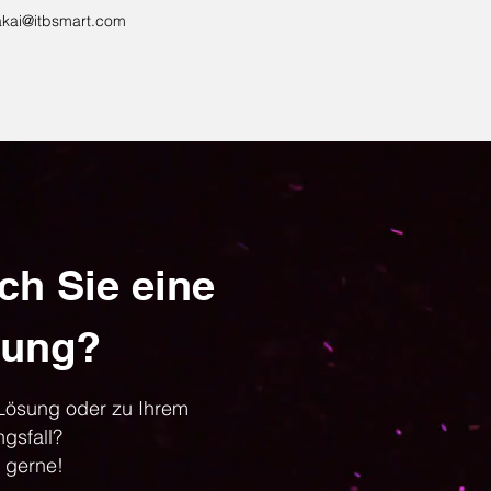
akai@itbsmart.com
ch Sie eine
sung?
 Lösung oder zu Ihrem
gsfall?
 gerne!