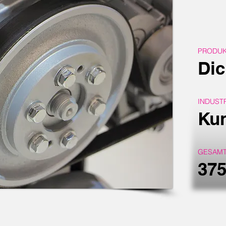
PRODU
Di
INDUST
Kun
GESAMT
375