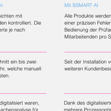
em
Mit BSMART AI
ichten mit
Alle Produkte werde
n kontrolliert. Die
einer präzisen Fehler
erte je nach
Bedienung der Prüfan
Mitarbeitenden pro S
nitt ein bis zwei
Seit der Installatio
hr, welche manuell
weiteren Kundenbes
sten.
igitalisiert waren,
Dank des digitalisie
sachenanalyse für
mehrere Prozessoptim