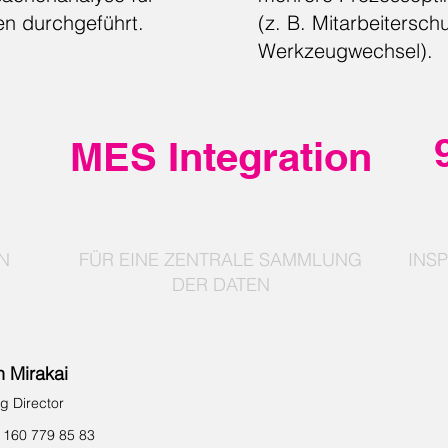
en durchgeführt.
(z. B. Mitarbeitersc
Werkzeugwechsel).
MES Integration
N
FÜR EINE ZENTRALE SAMMLUNG
INS
DER DATEN
 Mirakai
g Director
 160 779 85 83