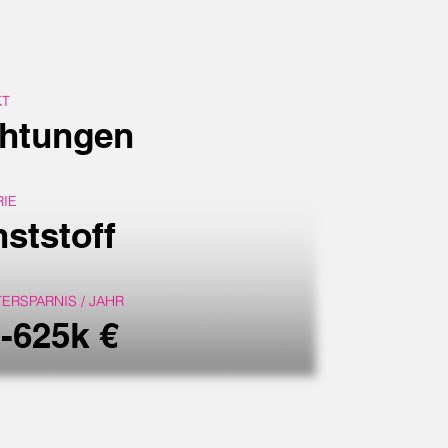
KT
chtungen
RIE
ststoff
ERSPARNIS / JAHR
-625k €