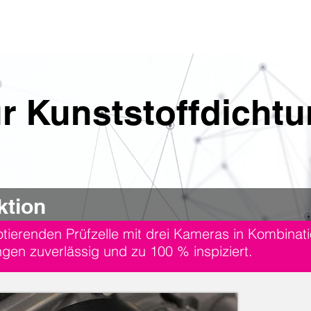
eistungen
Expertise
Referenzen
AI Vision
für Kunststoffdicht
ktion
rotierenden Prüfzelle mit drei Kameras in Kombin
gen zuverlässig und zu 100 % inspiziert.