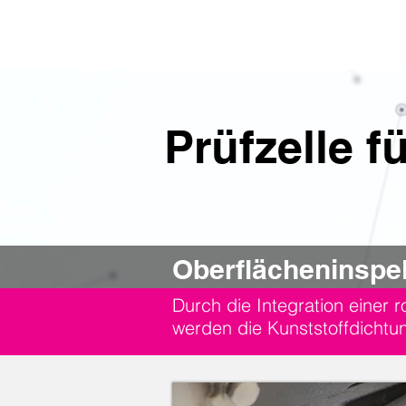
L
Prüfzelle 
Oberflächeninspe
Durch die Integration einer 
werden die Kunststoffdichtun