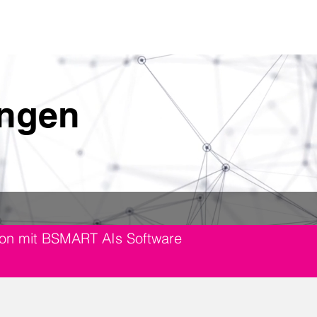
BS APS
Über Uns
Kontakt
ungen
ation mit BSMART AIs Software